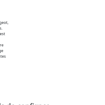
geot,
s.
est
re
ge
stes