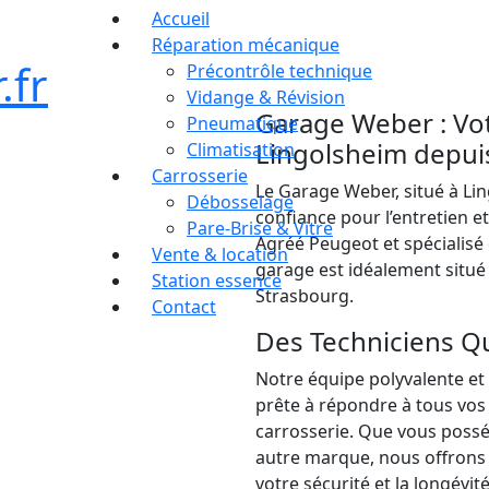
Accueil
Réparation mécanique
.fr
Précontrôle technique
Vidange & Révision
Garage Weber : Vo
Pneumatique
Lingolsheim depui
Climatisation
Carrosserie
Le Garage Weber, situé à Lin
Débosselage
confiance pour l’entretien e
Pare-Brise & Vitre
Agréé Peugeot et spécialisé
Vente & location
garage est idéalement situé 
Station essence
Strasbourg.
Contact
Des Techniciens Qua
Notre équipe polyvalente et 
prête à répondre à tous vos
carrosserie. Que vous possé
autre marque, nous offrons 
votre sécurité et la longévit