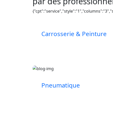
par des professionne
{"cpt":"service","style":"1","columns":"3
Carrosserie & Peinture
Pneumatique