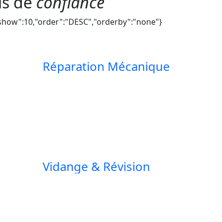
ls de
confiance
","show":10,"order":"DESC","orderby":"none"}
Réparation Mécanique
Vidange & Révision