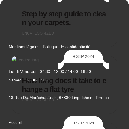
Step by step guide to clea
n your carpets.
UNCATEGORIZED
Mentions légales
|
Politique de confidentialité
9 SEP 2024
Lundi-Vendredi : 07:30 - 12:00 / 14:00- 18:30
How long does it take to c
Samedi : 08:00-12:00
hange a flat tyre
18 Rue Du Maréchal Foch, 67380 Lingolsheim, France
UNCATEGORIZED
Accueil
9 SEP 2024