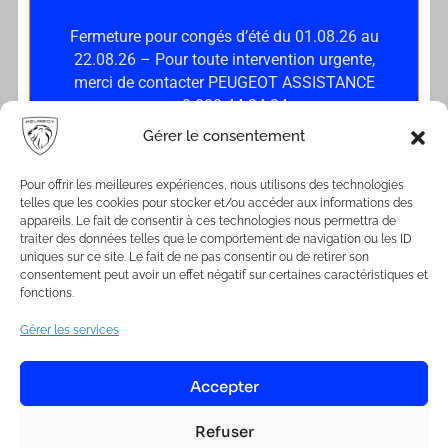
Fermeture pour congés d’été du 01.08.26 au
22.08.26 – Pour toute intervention urgente,
merci de contacter PEUGEOT ASSISTANCE
Lundi-Vendredi : 07:30 - 12:00 / 14:00- 18:30
au 0 800 44 24 24
Samedi : 08:00-12:00
Gérer le consentement
18 Rue Du Maréchal Foch, 67380 Lingolsheim, France
Pour offrir les meilleures expériences, nous utilisons des technologies
telles que les cookies pour stocker et/ou accéder aux informations des
appareils. Le fait de consentir à ces technologies nous permettra de
traiter des données telles que le comportement de navigation ou les ID
uniques sur ce site. Le fait de ne pas consentir ou de retirer son
Accueil
consentement peut avoir un effet négatif sur certaines caractéristiques et
Réparation mécanique
fonctions.
Carrosserie
Gérer les services
Vente & Location
Services
Accepter
Contact
Refuser