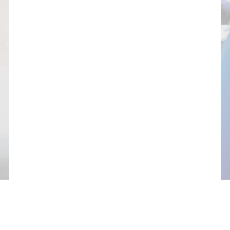
Pare-Brise & Vitre
DÈS L'APPARITION D'UN