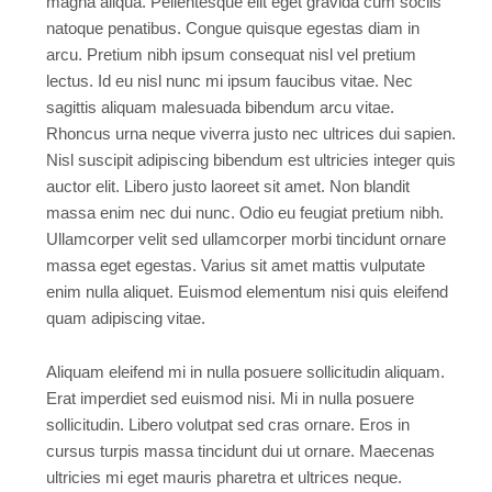
magna aliqua. Pellentesque elit eget gravida cum sociis
natoque penatibus. Congue quisque egestas diam in
arcu. Pretium nibh ipsum consequat nisl vel pretium
lectus. Id eu nisl nunc mi ipsum faucibus vitae. Nec
sagittis aliquam malesuada bibendum arcu vitae.
Rhoncus urna neque viverra justo nec ultrices dui sapien.
Nisl suscipit adipiscing bibendum est ultricies integer quis
auctor elit. Libero justo laoreet sit amet. Non blandit
massa enim nec dui nunc. Odio eu feugiat pretium nibh.
Ullamcorper velit sed ullamcorper morbi tincidunt ornare
massa eget egestas. Varius sit amet mattis vulputate
enim nulla aliquet. Euismod elementum nisi quis eleifend
quam adipiscing vitae.
Aliquam eleifend mi in nulla posuere sollicitudin aliquam.
Erat imperdiet sed euismod nisi. Mi in nulla posuere
sollicitudin. Libero volutpat sed cras ornare. Eros in
cursus turpis massa tincidunt dui ut ornare. Maecenas
ultricies mi eget mauris pharetra et ultrices neque.